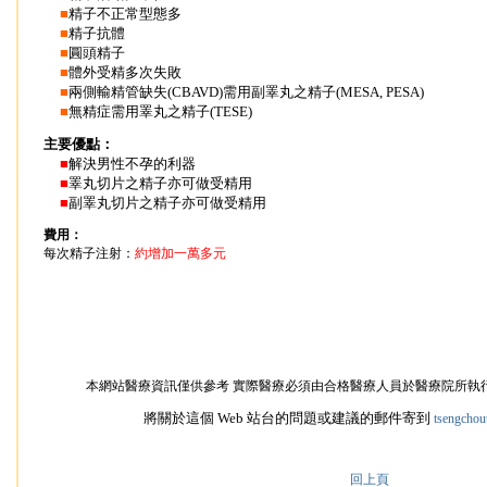
■
精子不正常型態多
■
精子抗體
■
圓頭精子
■
體外受精多次失敗
■
兩側輸精管缺失(CBAVD)需用副睪丸之精子(MESA, PESA)
■
無精症需用睪丸之精子(TESE)
主要優點：
■
解決男性不孕的利器
■
睪丸切片之精子亦可做受精用
■
副睪丸切片之精子亦可做受精用
費用：
每次精子注射：
約增加一萬多元
本網站醫療資訊僅供參考 實際醫療必須由合格醫療人員於醫療院所執
將關於這個 Web 站台的問題或建議的郵件寄到
tsengchou
回上頁