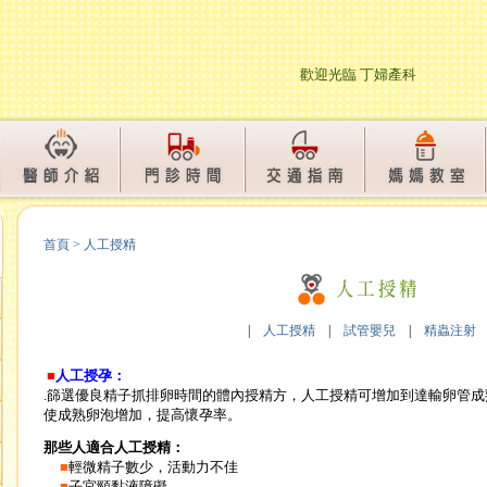
歡迎光臨 丁婦
首頁
>
人工授精
|
人工授精
|
試管嬰兒
|
精蟲注射
■
人工授孕：
.篩選優良精子抓排卵時間的體內授精方，人工授精可增加到達輸卵管
使成熟卵泡增加，提高懷孕率。
那些人適合人工授精：
■
輕微精子數少，活動力不佳
■
子宮頸黏液障礙