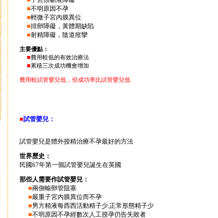
■
不明原因不孕
■
輕微子宮內膜異位
■
排卵障礙，黃體期缺陷
■
射精障礙，陰道痙攣
主要優點：
■
費用較低的有效治療法
■
累積三次成功機會增加
費用較試管嬰兒低，但成功率比試管嬰兒低
■
試管嬰兒：
試管嬰兒是體外授精治療不孕最好的方法
世界歷史：
民國67年第一個試管嬰兒誕生在英國
那些人需要作試管嬰兒：
■
兩側輸卵管阻塞
■
嚴重子宮內膜異位而不孕
■
男方精液每西西活動精子少,正常形態精子少
■
不明原因不孕經數次人工授孕仍告失敗者