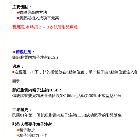
主要優點：
■
效率最高的方法
■
囊胚期植入成功率最高
費用高, 有時須２－３次試管嬰兒療程
■
精蟲注射：
卵細胞質內精子注射(ICSI)
過程：
■
在恆溫 37C下，卵的極體放在6點鐘位置，單一精子由3點鐘位置注入
圖示
卵細胞質內精子注射(ICSI)：
傳統試管嬰兒精液最低限度5X106/cc,活動力30%,正常型態30%
世界歷史：
民國81年第一個卵細胞質內精子注射(ICSI)成功懷孕的嬰兒誕生
那些人需要作精子注射：
■
精子數少
■
精子活動力不佳