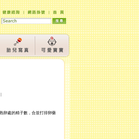
產科
|
成熟卵處的精子數，合並打排卵藥