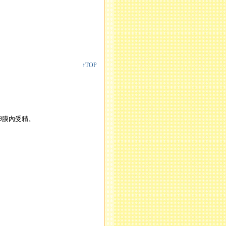
↑TOP
卵膜內受精。