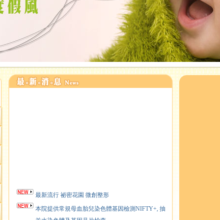
最新流行 祕密花園 微創整形
本院提供常規母血胎兒染色體基因檢測NIFTY+, 抽
羊水染色體及基因晶片檢查