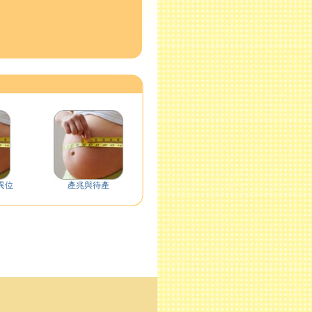
異位
產兆與待產