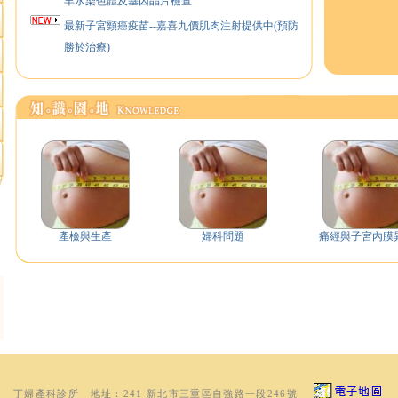
最新子宮頸癌疫苗--嘉喜九價肌肉注射提供中(預防
勝於治療)
本院持續提供接生手術, 肌瘤手術及整形手術
以尖端生殖科技，幫助不孕夫婦擁有健康可愛的小
孩，提供人工授精、不孕檢查
產檢與生產
婦科問題
痛經與子宮內膜
丁婦產科診所
地址：
241 新北市
三重區自強路一段246號