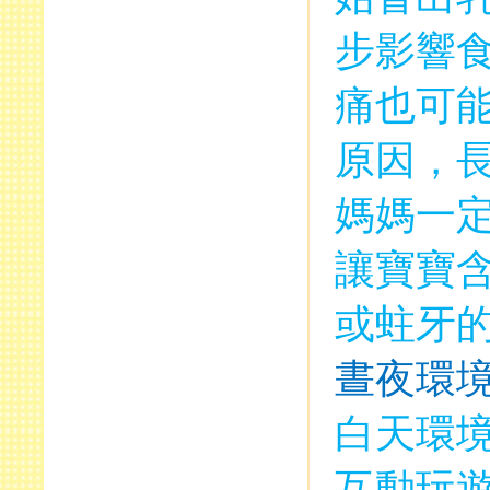
步影響
痛也可
原因，
媽媽一
讓寶寶
或蛀牙
晝夜環
白天環
互動玩