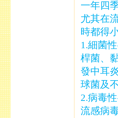
一年四
尤其在
時都得
1.
細菌性
桿菌、
發中耳
球菌及
2.
病毒性
流感病