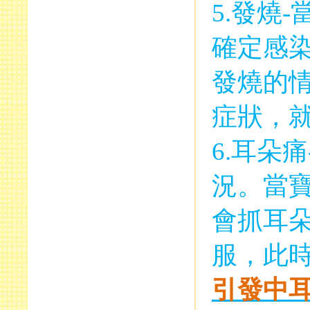
5.
發燒
-
確定感
發燒的
症狀，
6.
耳朵痛
況。當
會抓耳
服，此
引發中