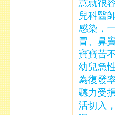
意就很
兒科醫
感染，
冒、鼻
寶寶苦
幼兒急
為復發
聽力受
活切入