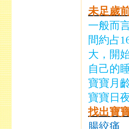
未足歲
一般而
間約占
1
大，開
自己的
寶寶月
寶寶日
找出寶
腸絞痛