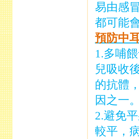
易由感
都可能
預防中
1.
多哺餵
兒吸收
的抗體
因之一
2.
避免平
較平，