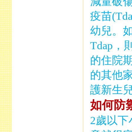
減量破
疫苗
(Tda
幼兒。
Tdap
，
的住院
的其他
護新生
如何防
2
歲以下