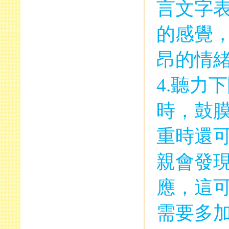
言文字
的感覺
昂的情
4.
聽力下
時，鼓
重時還
親會發
應，這
需要多