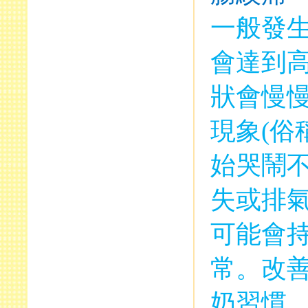
一般發
會達到
狀會慢
現象
(
俗
始哭鬧
失或排
可能會
常。改
奶習慣