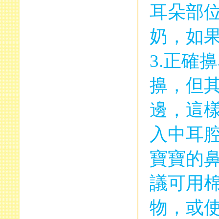
耳朵部
奶，如
3.
正確擤
擤，但
邊，這
入中耳
寶寶的
議可用
物，或