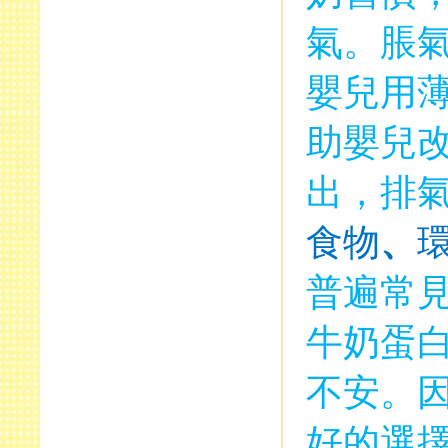
氣。脹
嬰兒用
助嬰兒
出，排
食物
、
普遍常
牛奶蛋
不安。
好的選