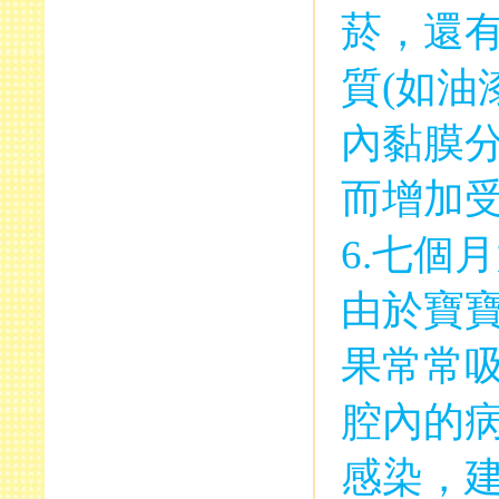
菸，還
質
(
如油
內黏膜
而增加
6.
七個月
由於寶
果常常
腔內的
感染，