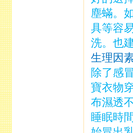
塵蟎。
具等容
洗。也
生理因
除了感
寶衣物
布濕透
睡眠時
始冒出