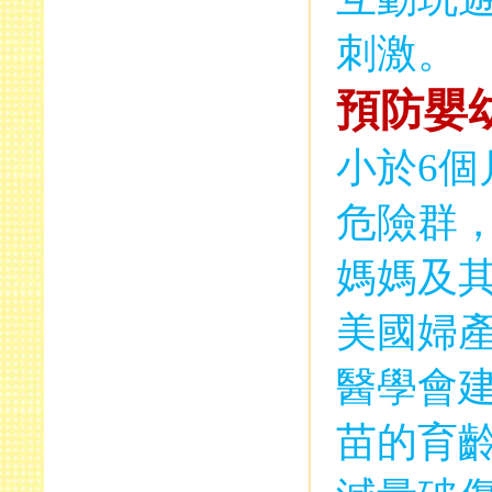
刺激。
預防嬰
小於
6
個
危險群
媽媽及
美國婦
醫學會
苗的育