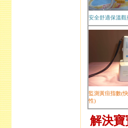
安全舒適保溫觀
監測黃疸指數
(
性
)
解決寶