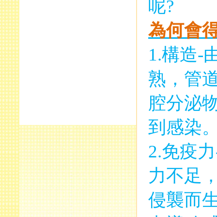
呢
?
為何會
1.
構造
-
熟，管
腔分泌
到感染
2.
免疫力
力不足
侵襲而