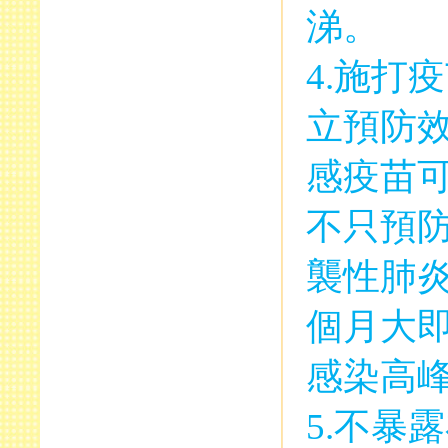
涕。
4.
施打疫
立預防
感疫苗
不只預
襲性肺
個月大
感染高
5.
不暴露