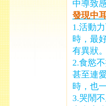
中導致
發現中
1.
活動力
時，最
有異狀
2.
食慾不
甚至連
時，也
3.
哭鬧不