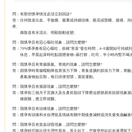
問：有那些懷孕情況必須立刻回診?
答：任何陰道出血、手臉腫、嚴重或持續頭痛、眼花或昏睡、腹痛、持
疼、
痛陰道有水流出、明顯胎動改變。
問：我懷孕且有惡心嘔吐現象，請問怎麼辦?
答：70%懷孕會有惡心嘔吐，俗稱"害喜"發生時間，4~8週開始可持續到
休息，早晨起床時吃點固體食物--蘇打餅，吐司，半小時內暫不喝
問：我懷孕且有胃腸脹氣、胃燒灼現象，請問怎麼辦?
答：因懷孕時胃腸蠕動降低胃張力下降，胃食道擴約肌張力下降，胃酸
產氣食物如豆類，每日排便習慣，適當運動。
問：我懷孕且有瀕尿現象，請問怎麼辦?
答：懷孕前三個月子宮擴大及生產前胎頭下降壓迫膀胱易有頻尿現象瀕
痛困難，應立即就醫。
問：我懷孕且有頭痛現象，請問怎麼辦?
答：懷孕有頭痛和水份滯留及情緒有關中期後會減輕或消失避免過鹹食
問：我懷孕且有貧血頭昏現象，請問怎麼辦?
答：懷孕時可能出現生理性貧血，長久站立，空腹突然站起血液滯留下