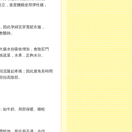
站立，過度饑餓使用彈性襪，
，因此孕婦宜穿寬鬆衣服，
教醫師。
大腸水份吸收增加，會陰肛門
維蔬菜，水果，足夠水分。
回流隆起疼痛；因此避免長時間
部抬高陰部。
：如牛奶、局部保暖、睡較
帶鬆弛，股盆易不適，步伐