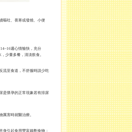
續嘔吐、畏寒或發燒、小便
14~16週心情愉快，充分
水，少量多餐，清淡飲食。
反流至食道，不舒服時請少吃
尿是懷孕的正常現象若有排尿
物厲害時就醫治療。
半身引起食用豐富鐵劑食物：