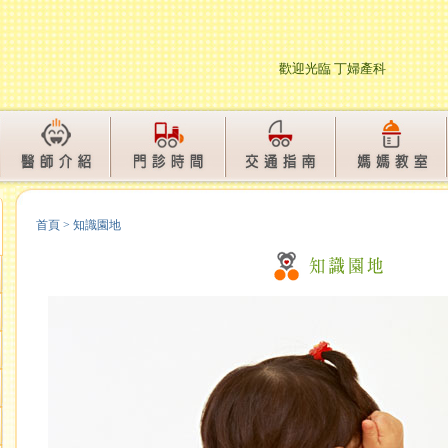
歡迎光臨 丁婦
首頁
>
知識園地