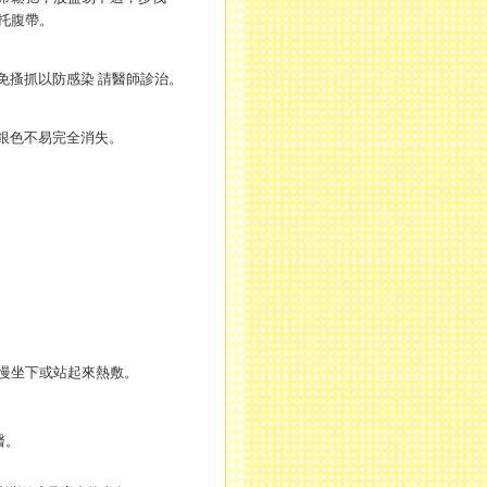
托腹帶。
避免搔抓以防感染 請醫師診治。
銀色不易完全消失。
慢坐下或站起來熱敷。
醫。