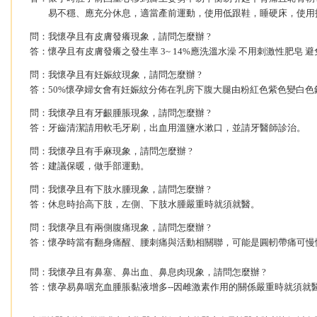
易不穩、應充分休息，適當產前運動，使用低跟鞋，睡硬床，使用
問：我懷孕且有皮膚發癢現象，請問怎麼辦 ?
答：懷孕且有皮膚發癢之發生率 3~ 14%應洗溫水澡 不用刺激性肥皂 
問：我懷孕且有妊娠紋現象，請問怎麼辦 ?
答：50%懷孕婦女會有妊娠紋分佈在乳房下腹大腿由粉紅色紫色變白色
問：我懷孕且有牙齦腫脹現象，請問怎麼辦 ?
答：牙齒清潔請用軟毛牙刷，出血用溫鹽水漱口，並請牙醫師診治。
問：我懷孕且有手麻現象，請問怎麼辦 ?
答：建議保暖，做手部運動。
問：我懷孕且有下肢水腫現象，請問怎麼辦 ?
答：休息時抬高下肢，左側、下肢水腫嚴重時就須就醫。
問：我懷孕且有兩側腹痛現象，請問怎麼辦 ?
答：懷孕時當有翻身痛醒、腰刺痛與活動相關聯，可能是圓軔帶痛可慢
問：我懷孕且有鼻塞、鼻出血、鼻息肉現象，請問怎麼辦 ?
答：懷孕易鼻咽充血腫脹黏液增多--因雌激素作用的關係嚴重時就須就