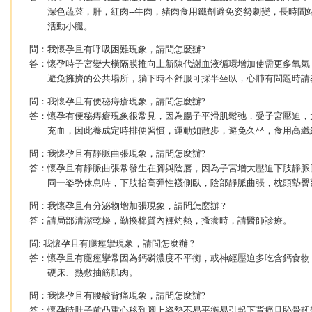
深色蔬菜，肝，紅肉--牛肉，豬肉食用鐵劑避免姿勢劇變，長時間
活動小腿。
問：我懷孕且有呼吸困難現象，請問怎麼辦?
答：懷孕時子宮變大橫隔膜推向上新陳代謝血液循環增加使需更多氧氣
避免擁擠的公共場所，躺下時不舒服可採半坐臥，心肺有問題時請
問：我懷孕且有便秘痔瘡現象，請問怎麼辦?
答：懷孕有便秘痔瘡現象很常見，因為腸子平滑肌鬆弛，受子宮壓迫，
充血，因此養成定時排便習慣，運動如散步，避免久坐，食用高纖
問：我懷孕且有靜脈曲張現象，請問怎麼辦?
答：懷孕且有靜脈曲張常發生在腳與陰唇，因為子宮增大壓迫下肢靜脈
同一姿勢休息時，下肢抬高彈性襪側臥，陰部靜脈曲張，枕頭墊臀
問：我懷孕且有分泌物增加張現象，請問怎麼辦 ?
答：請局部清潔乾燥，勤換棉質內褲灼熱，搔癢時，請醫師診療。
問: 我懷孕且有腿痙攣現象，請問怎麼辦 ?
答：懷孕且有腿痙攣常因為鈣磷濃度不平衡，或神經壓迫多吃含鈣食物
硬床、熱敷抽筋肌肉。
問：我懷孕且有腰酸背痛現象，請問怎麼辦?
答：懷孕時肚子前凸重心移到腳上姿勢不易平衡易引起下背痛且恥骨靭