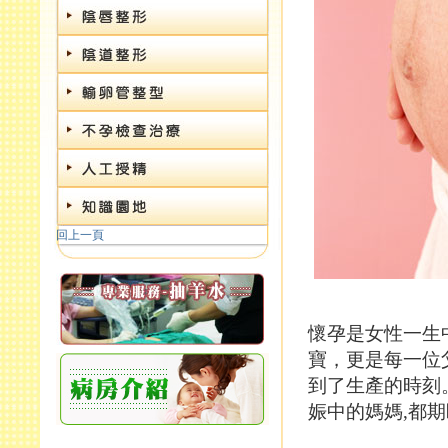
病房介紹
回上一頁
懷孕是女性一生
寶，更是每一位
到了生產的時刻
娠中的媽媽,都