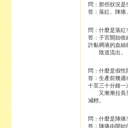
問：那些狀況是
答：落紅、陣痛
問：什麼是落紅
答：子宮開始收
許黏稠液的血絲
陰道流出。
問：什麼是假性
答：生產前幾週
十至三十分鐘一
又漸漸拉長至
減輕。
問：什麼是陣痛
答：陣痛由開始