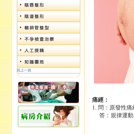
病房介紹
回上一頁
痛經：
1. 問：原發性
答：規律運動、